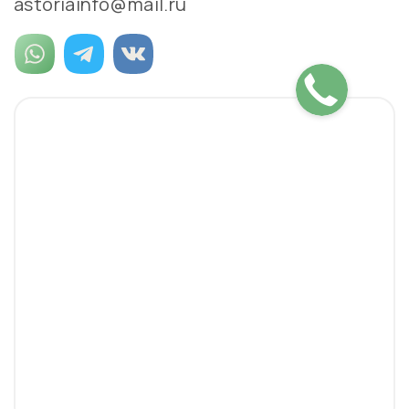
astoriainfo@mail.ru