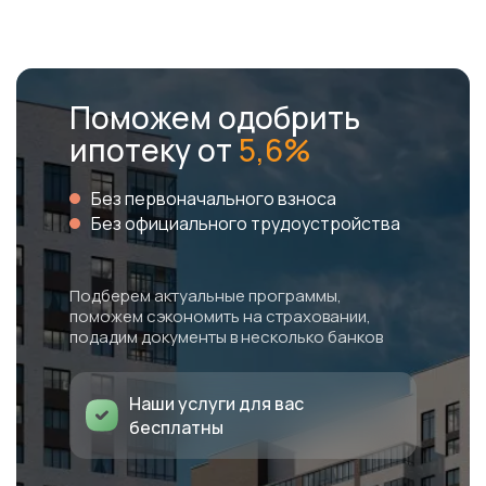
Поможем одобрить
ипотеку от
5,6%
1-комнатная 37,3 м2
2-комнатная 41,1 м2
3-комнатная 63,8 м2
Без первоначального взноса
Уточнить актуальную цену →
Уточнить актуальную цену →
Уточнить актуальную цену →
Без официального трудоустройства
Подберем актуальные программы,
поможем сэкономить на страховании,
подадим документы в несколько банков
Наши услуги для вас
бесплатны