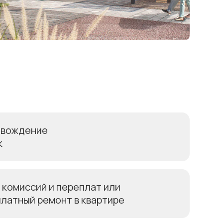
овождение
к
 комиссий и переплат или
латный ремонт в квартире