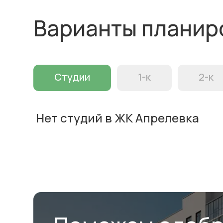
Варианты планир
Студии
1-к
2-к
Нет студий в ЖК Апрелевка
Нет однокомнатных квартир в 
Нет 3-комнатных квартир в ЖК