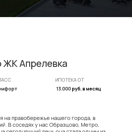
 ЖК Апрелевка
ЛАСС
ИПОТЕКА ОТ
омфорт
13.000
руб. в месяц
я на правобережье нашего города, в
й. В соседях у нас Образцово, Метро,
 на сегодняшний день она стала одним из