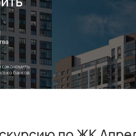
ить
%
тва
м сэкономить
олько банков
кскурсию по ЖК Апре